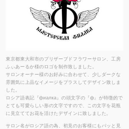
東京都東大和市のプリザーブドフラワーサロン、工房
ふぃあーるか様のロゴを制作致しました。
サロンオーナー様のお好みに合わせて、少しダークな
雰囲気に上品なイメージをプラスしてデザイン致しま
した。
ロシア語表記『фиалка』の頭文字の『ф』が特徴的で
とても可愛らしい形の文字ですので、この文字を花瓶
に見立ててお花を活けたデザインに致しました。
サロン名がロシア語の為、初見のお客様にもパッと見