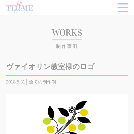
WORKS
制作事例
ヴァイオリン教室様のロゴ
2018.5.31│
全ての制作例